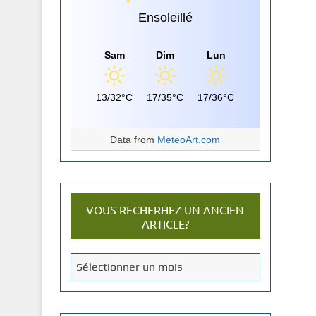
Ensoleillé
Sam
Dim
Lun
13/32°C
17/35°C
17/36°C
Data from
MeteoArt.com
VOUS RECHERHEZ UN ANCIEN
ARTICLE?
V
Sélectionner un mois
o
u
s