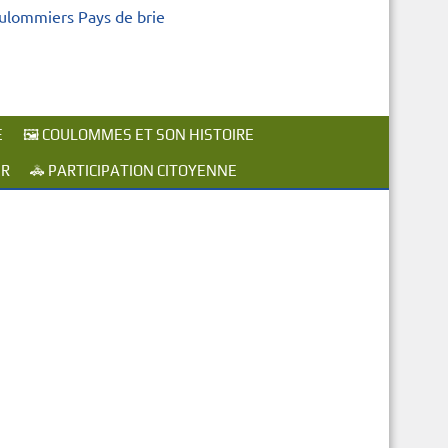
oulommiers Pays de brie
E
🖼️ COULOMMES ET SON HISTOIRE
ER
🚓 PARTICIPATION CITOYENNE