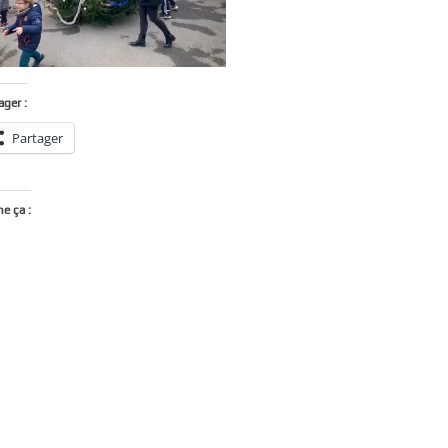
ager :
Partager
me ça :
Chargement…