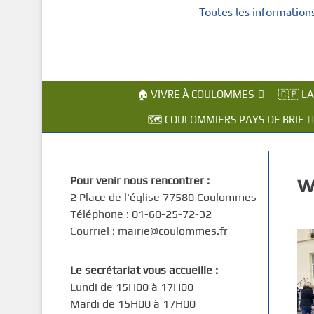
Toutes les information
c
i
p
a
l
🏠 VIVRE À COULOMMES
🇨🇵 L
🗺️ COULOMMIERS PAYS DE BRIE
w
Pour venir nous rencontrer :
2 Place de l'église 77580 Coulommes
Téléphone : 01-60-25-72-32
Courriel : mairie@coulommes.fr
Le secrétariat vous accueille :
Lundi de 15H00 à 17H00
Mardi de 15H00 à 17H00