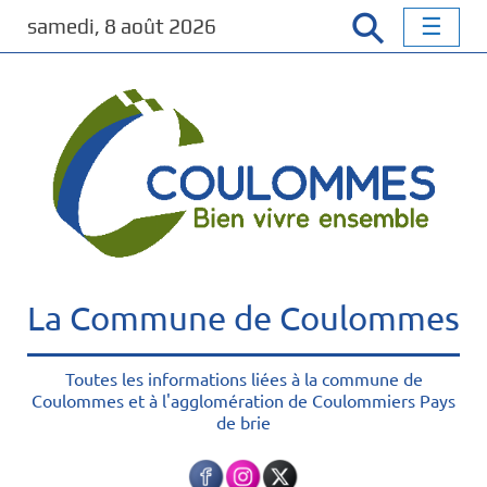
P
samedi, 8 août 2026
a
s
s
e
r
a
u
c
o
n
t
La Commune de Coulommes
e
n
u
Toutes les informations liées à la commune de
Coulommes et à l'agglomération de Coulommiers Pays
p
de brie
r
i
n