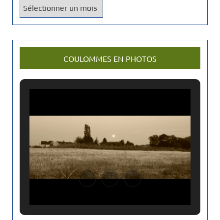
V
o
u
s
r
COULOMMES EN PHOTOS
e
c
h
e
r
h
e
z
u
n
a
n
c
i