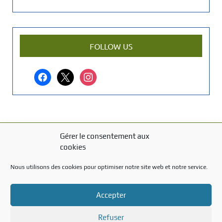
e
n
a
r
FOLLOW US
t
i
facebook
x
instagram
c
l
e
?
Gérer le consentement aux
MENTIONS LÉGALES
cookies
Mentions légales
Nous utilisons des cookies pour optimiser notre site web et notre service.
TITRE DU TEXTE
Accepter
Texte d'essai
Refuser