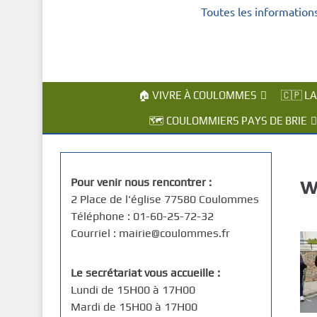
Toutes les information
c
i
p
a
l
🏠 VIVRE À COULOMMES
🇨🇵 L
🗺️ COULOMMIERS PAYS DE BRIE
w
Pour venir nous rencontrer :
2 Place de l'église 77580 Coulommes
Téléphone : 01-60-25-72-32
Courriel : mairie@coulommes.fr
Le secrétariat vous accueille :
Lundi de 15H00 à 17H00
Mardi de 15H00 à 17H00