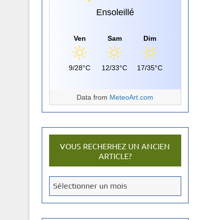
Ensoleillé
Ven
Sam
Dim
9/28°C
12/33°C
17/35°C
Data from
MeteoArt.com
VOUS RECHERHEZ UN ANCIEN
ARTICLE?
V
Sélectionner un mois
o
u
s