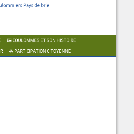
oulommiers Pays de brie
E
🖼️ COULOMMES ET SON HISTOIRE
ER
🚓 PARTICIPATION CITOYENNE