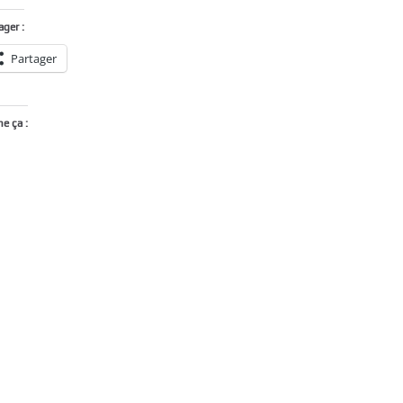
ager :
Partager
me ça :
Chargement…