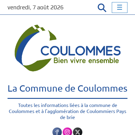
P
vendredi, 7 août 2026
a
s
s
e
r
a
u
c
o
n
t
La Commune de Coulommes
e
n
u
Toutes les informations liées à la commune de
Coulommes et à l'agglomération de Coulommiers Pays
p
de brie
r
i
n