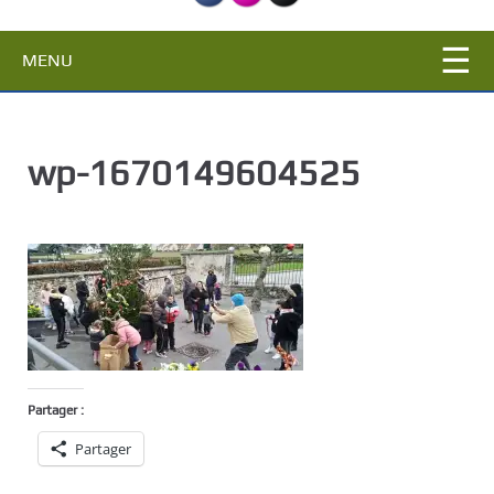
c
i
MENU
p
a
l
wp-1670149604525
Partager :
Partager