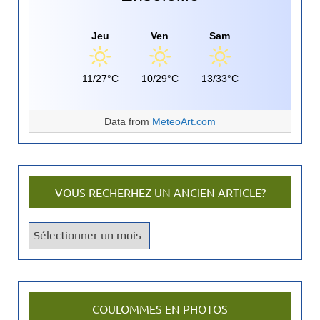
Jeu
Ven
Sam
11/27°C
10/29°C
13/33°C
Data from
MeteoArt.com
VOUS RECHERHEZ UN ANCIEN ARTICLE?
V
o
u
s
r
COULOMMES EN PHOTOS
e