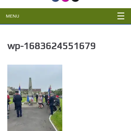
c
i
MENU
p
a
l
wp-1683624551679