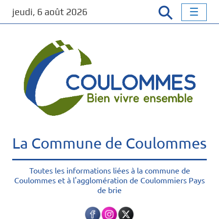
P
jeudi, 6 août 2026
a
s
s
e
r
a
u
c
o
n
t
La Commune de Coulommes
e
n
u
Toutes les informations liées à la commune de
Coulommes et à l'agglomération de Coulommiers Pays
p
de brie
r
i
n