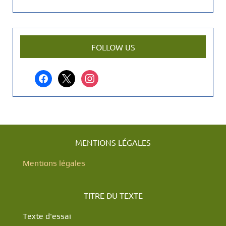
e
n
a
r
FOLLOW US
t
i
facebook
x
instagram
c
l
e
?
MENTIONS LÉGALES
Mentions légales
TITRE DU TEXTE
Texte d'essai