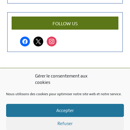
e
n
a
r
FOLLOW US
t
i
facebook
x
instagram
c
l
e
?
Gérer le consentement aux
MENTIONS LÉGALES
cookies
Mentions légales
Nous utilisons des cookies pour optimiser notre site web et notre service.
TITRE DU TEXTE
Accepter
Texte d'essai
Refuser