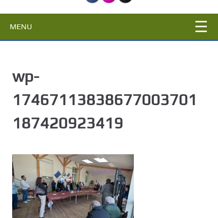
c
i
MENU
p
a
l
wp-
17467113838677003701
187420923419