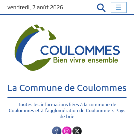
P
vendredi, 7 août 2026
a
s
s
e
r
a
u
c
o
n
t
La Commune de Coulommes
e
n
u
Toutes les informations liées à la commune de
Coulommes et à l'agglomération de Coulommiers Pays
p
de brie
r
i
n