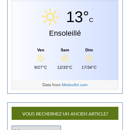
13°
C
Ensoleillé
Ven
Sam
Dim
9/27°C
12/33°C
17/34°C
Data from
MeteoArt.com
VOUS RECHERHEZ UN ANCIEN ARTICLE?
V