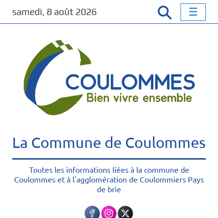
P
samedi, 8 août 2026
a
s
s
e
r
a
u
c
o
n
t
La Commune de Coulommes
e
n
u
Toutes les informations liées à la commune de
Coulommes et à l'agglomération de Coulommiers Pays
p
de brie
r
i
n