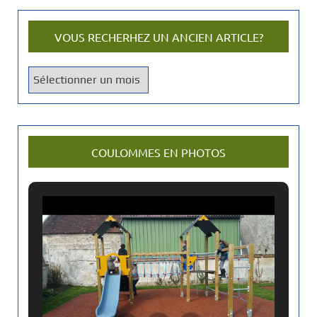
VOUS RECHERHEZ UN ANCIEN ARTICLE?
V
o
u
s
r
COULOMMES EN PHOTOS
e
c
h
e
r
h
e
z
u
n