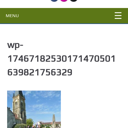
c
i
MENU
p
a
l
wp-
17467182530171470501
639821756329