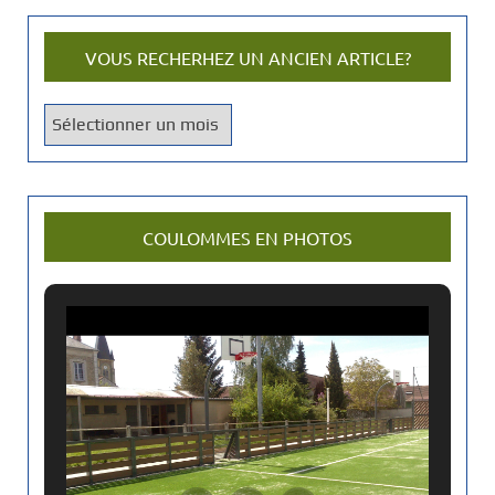
VOUS RECHERHEZ UN ANCIEN ARTICLE?
V
o
u
s
r
COULOMMES EN PHOTOS
e
c
h
e
r
h
e
z
u
n