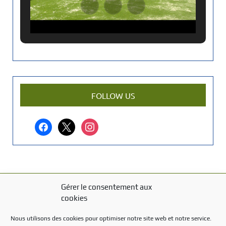
a
n
c
i
e
n
a
r
FOLLOW US
t
i
facebook
x
instagram
c
l
e
?
Gérer le consentement aux
MENTIONS LÉGALES
cookies
Mentions légales
Nous utilisons des cookies pour optimiser notre site web et notre service.