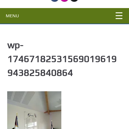
c
i
MENU
p
a
l
wp-
17467182531569019619
943825840864