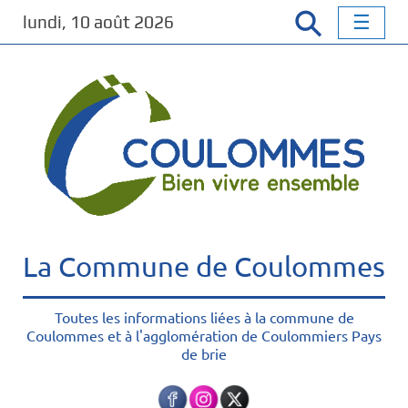
P
lundi, 10 août 2026
a
s
s
e
r
a
u
c
o
n
t
La Commune de Coulommes
e
n
u
Toutes les informations liées à la commune de
Coulommes et à l'agglomération de Coulommiers Pays
p
de brie
r
i
n