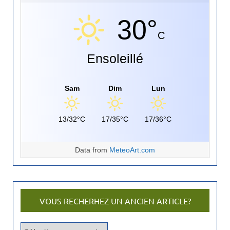
30°
C
Ensoleillé
Sam
Dim
Lun
13/32°C
17/35°C
17/36°C
Data from
MeteoArt.com
VOUS RECHERHEZ UN ANCIEN ARTICLE?
V