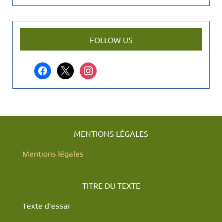
e
n
a
r
FOLLOW US
t
i
facebook
x
instagram
c
l
e
?
MENTIONS LÉGALES
Mentions légales
TITRE DU TEXTE
Texte d'essai