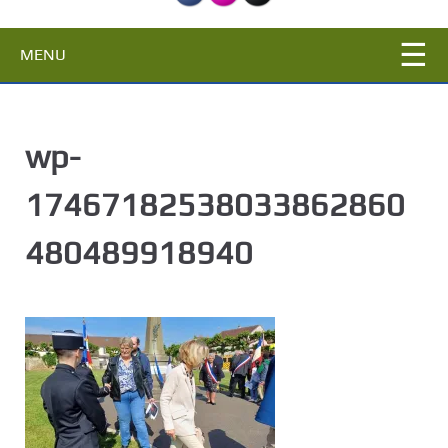
c
i
MENU
p
a
l
wp-
17467182538033862860
480489918940