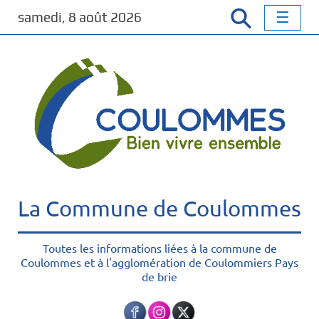
P
samedi, 8 août 2026
a
s
s
e
r
a
u
c
o
n
t
La Commune de Coulommes
e
n
u
Toutes les informations liées à la commune de
Coulommes et à l'agglomération de Coulommiers Pays
p
de brie
r
i
n