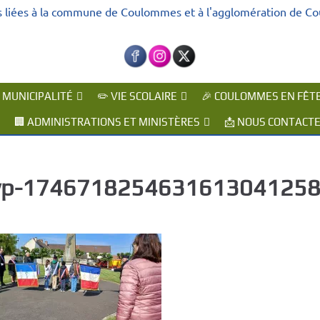
s liées à la commune de Coulommes et à l'agglomération de C
A MUNICIPALITÉ
✏️ VIE SCOLAIRE
🎉 COULOMMES EN FÊT
🏢 ADMINISTRATIONS ET MINISTÈRES
📩 NOUS CONTACT
p-174671825463161304125