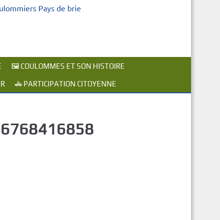
oulommiers Pays de brie
E
🖼️ COULOMMES ET SON HISTOIRE
ER
🚓 PARTICIPATION CITOYENNE
86768416858