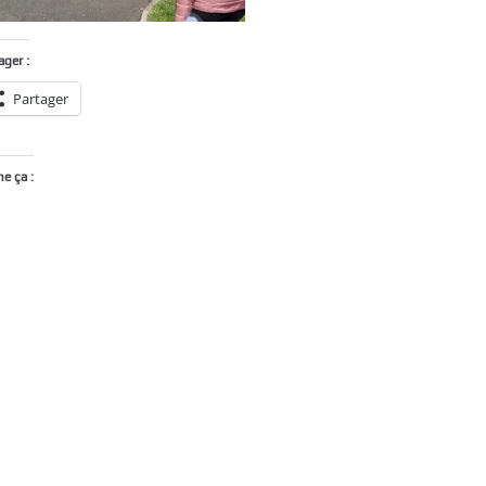
ager :
Partager
me ça :
Chargement…