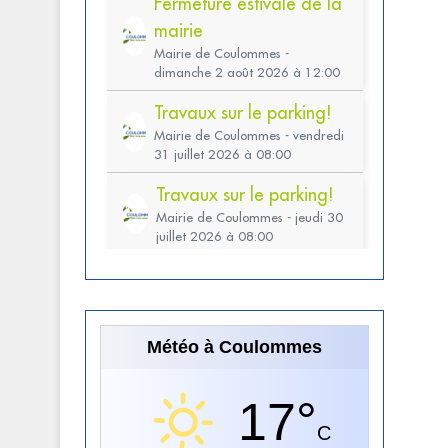
Météo à Coulommes
17°
C