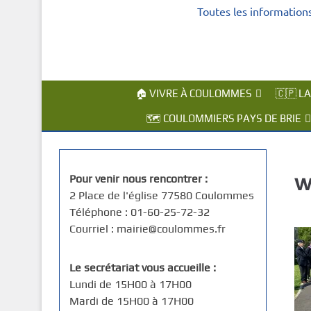
Toutes les information
c
i
p
a
l
🏠 VIVRE À COULOMMES
🇨🇵 L
🗺️ COULOMMIERS PAYS DE BRIE
w
Pour venir nous rencontrer :
2 Place de l'église 77580 Coulommes
Téléphone : 01-60-25-72-32
Courriel : mairie@coulommes.fr
Le secrétariat vous accueille :
Lundi de 15H00 à 17H00
Mardi de 15H00 à 17H00