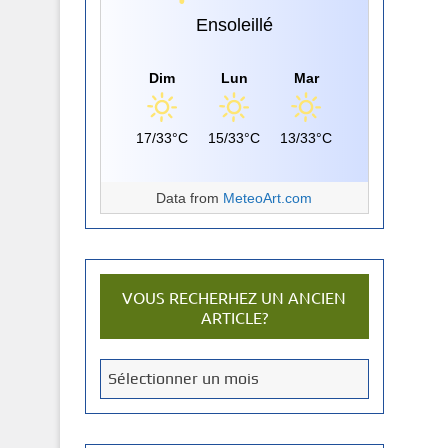
Ensoleillé
Dim
Lun
Mar
17/33°C
15/33°C
13/33°C
Data from
MeteoArt.com
VOUS RECHERHEZ UN ANCIEN
ARTICLE?
V
Sélectionner un mois
o
u
s