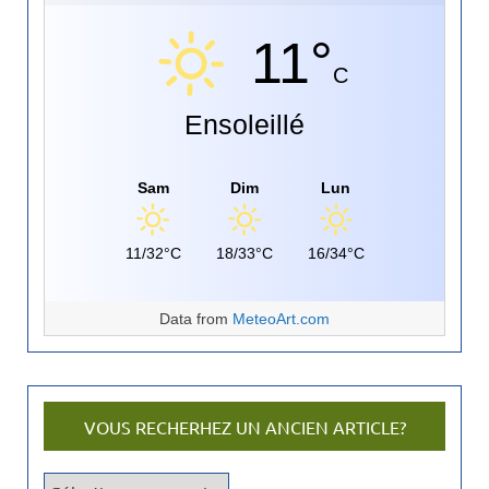
11°
C
Ensoleillé
Sam
Dim
Lun
11/32°C
18/33°C
16/34°C
Data from
MeteoArt.com
VOUS RECHERHEZ UN ANCIEN ARTICLE?
V