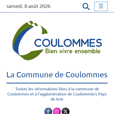
P
samedi, 8 août 2026
a
s
s
e
r
a
u
c
o
n
t
La Commune de Coulommes
e
n
u
Toutes les informations liées à la commune de
Coulommes et à l'agglomération de Coulommiers Pays
p
de brie
r
i
n