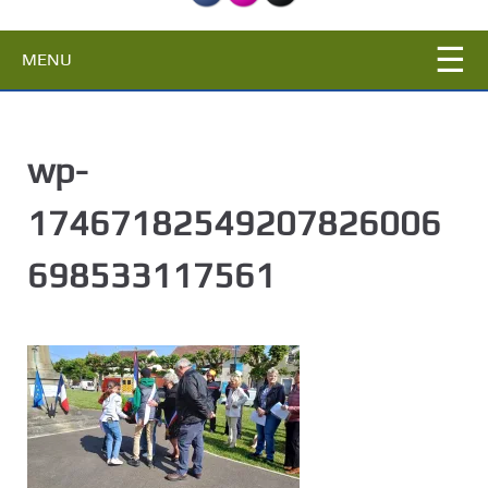
c
i
MENU
p
a
l
wp-
17467182549207826006
698533117561