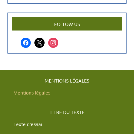
e
n
a
r
FOLLOW US
t
i
facebook
x
instagram
c
l
e
?
MENTIONS LÉGALES
Mentions légales
TITRE DU TEXTE
Texte d'essai