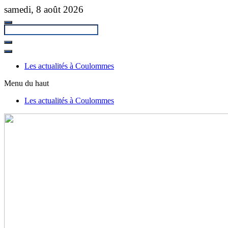
Passer
samedi, 8 août 2026
au
contenu
principal
Fermer
la
Les actualités à Coulommes
recherche
Menu du haut
Les actualités à Coulommes