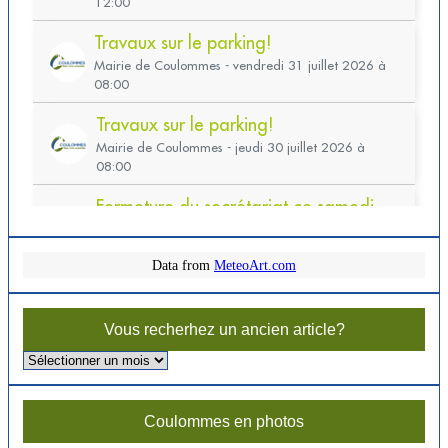
Data from
MeteoArt.com
Vous recherhez un ancien article?
Vous
recherhez
un
ancien
Coulommes en photos
article?