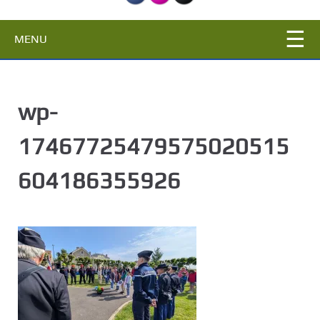
c
i
MENU
p
a
l
wp-
17467725479575020515
604186355926