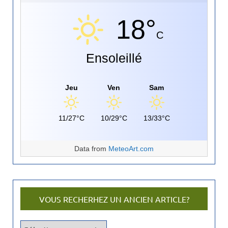
18°
C
Ensoleillé
Jeu
Ven
Sam
11/27°C
10/29°C
13/33°C
Data from
MeteoArt.com
VOUS RECHERHEZ UN ANCIEN ARTICLE?
V