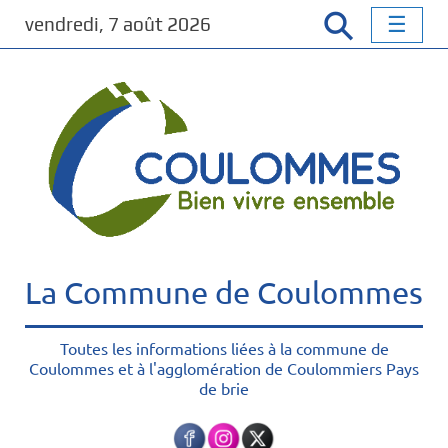
P
vendredi, 7 août 2026
a
s
s
e
r
a
u
c
o
n
t
La Commune de Coulommes
e
n
u
Toutes les informations liées à la commune de
Coulommes et à l'agglomération de Coulommiers Pays
p
de brie
r
i
n