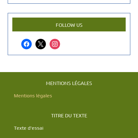
e
n
a
r
FOLLOW US
t
i
facebook
x
instagram
c
l
e
?
MENTIONS LÉGALES
Mentions légales
TITRE DU TEXTE
Texte d'essai