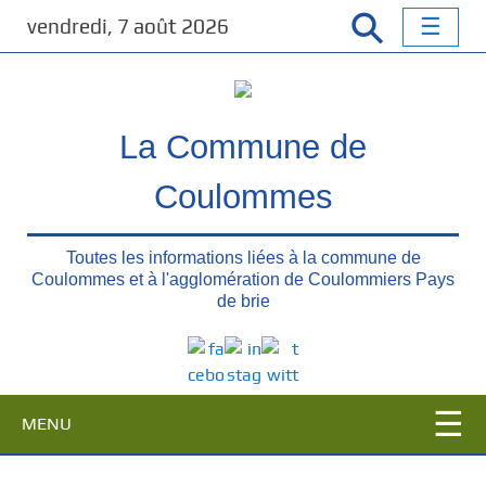
P
vendredi, 7 août 2026
a
s
s
e
La Commune de
r
a
Coulommes
u
c
o
Toutes les informations liées à la commune de
n
Coulommes et à l'agglomération de Coulommiers Pays
t
de brie
e
n
u
p
MENU
r
i
n