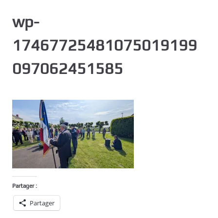
c
wp-
i
p
17467725481075019199
a
l
097062451585
Partager :
Partager