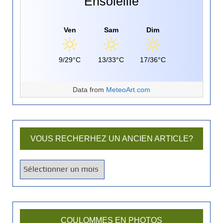
Ensoleillé
Ven
Sam
Dim
9/29°C
13/33°C
17/36°C
Data from
MeteoArt.com
VOUS RECHERHEZ UN ANCIEN ARTICLE?
V
o
u
s
r
COULOMMES EN PHOTOS