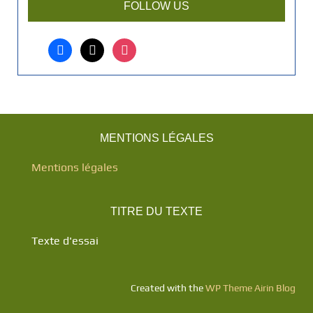
FOLLOW US
i
c
l
facebook
x
instagram
e
?
MENTIONS LÉGALES
Mentions légales
TITRE DU TEXTE
Texte d'essai
Created with the
WP Theme Airin Blog