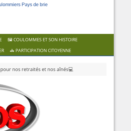
ulommiers Pays de brie
E
🖼️ COULOMMES ET SON HISTOIRE
ER
🚓 PARTICIPATION CITOYENNE
pour nos retraités et nos aînés💻​