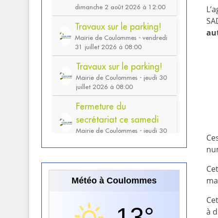
L’
SA
au
Ces
num
Cet
mar
Météo à Coulommes
Cet
13°
à d