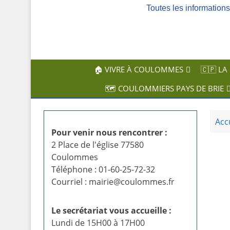
Toutes les informatio
c
i
p
a
l
🏠 VIVRE À COULOMMES
🇨🇵 LA
🗺️ COULOMMIERS PAYS DE BRIE
Acc
Pour venir nous rencontrer :
2 Place de l'église 77580
Coulommes
Téléphone : 01-60-25-72-32
Courriel : mairie@coulommes.fr
Le secrétariat vous accueille :
Lundi de 15H00 à 17H00