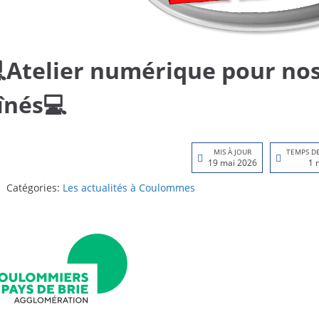
​Atelier numérique pour nos
înés💻​
MIS À JOUR
TEMPS D
19 mai 2026
1 
Catégories:
Les actualités à Coulommes