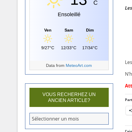
C
Les
Ensoleillé
Ven
Sam
Dim
9/27°C
12/33°C
17/34°C
Les
Data from
MeteoArt.com
N’h
Att
VOUS RECHERHEZ UN
Part
ANCIEN ARTICLE?
V
Sélectionner un mois
o
u
J’ai