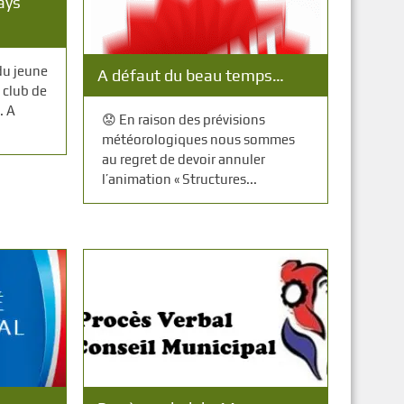
ays
 du jeune
A défaut du beau temps…
 club de
. A
😟 En raison des prévisions
météorologiques nous sommes
au regret de devoir annuler
l’animation « Structures...