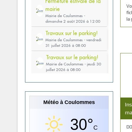
Vo
fi
la 
Météo à Coulommes
Ins
ma
30°
DO
C