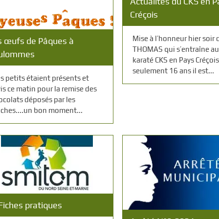
Actualités du CKS en P
Créçois
Mise à l’honneur hier soir
s œufs de Pâques à
THOMAS qui s’entraîne au
ulommes
karaté CKS en Pays Créçois
seulement 16 ans il est...
s petits étaient présents et
vis ce matin pour la remise des
ocolats déposés par les
oches....un bon moment...
Fiches pratiques