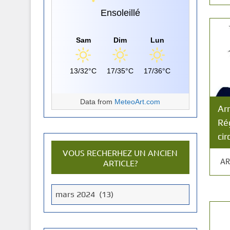
Ensoleillé
Sam
Dim
Lun
13/32°C
17/35°C
17/36°C
Data from
MeteoArt.com
Ar
Ré
cir
VOUS RECHERHEZ UN ANCIEN
AR
ARTICLE?
V
mars 2024 (13)
o
u
s