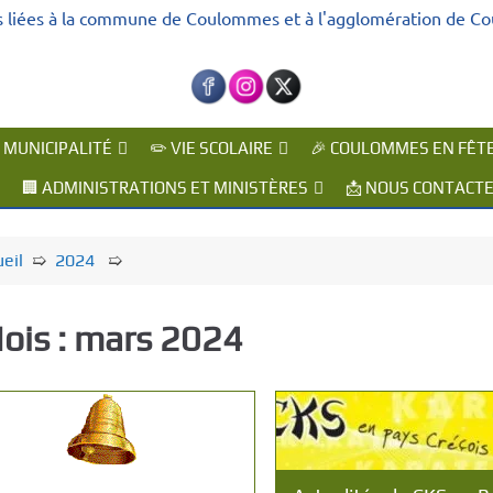
s liées à la commune de Coulommes et à l'agglomération de C
A MUNICIPALITÉ
✏️ VIE SCOLAIRE
🎉 COULOMMES EN FÊT
🏢 ADMINISTRATIONS ET MINISTÈRES
📩 NOUS CONTACT
eil
➯
2024
➯
ois :
mars 2024