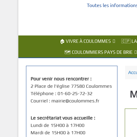
Toutes les information
c
i
p
a
l
🏠 VIVRE À COULOMMES
🇨🇵 L
🗺️ COULOMMIERS PAYS DE BRIE
Accu
Pour venir nous rencontrer :
2 Place de l'église 77580 Coulommes
M
Téléphone : 01-60-25-72-32
Courriel : mairie@coulommes.fr
Le secrétariat vous accueille :
Lundi de 15H00 à 17H00
Mardi de 15H00 à 17H00