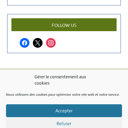
e
n
a
r
FOLLOW US
t
i
facebook
x
instagram
c
l
e
?
Gérer le consentement aux
MENTIONS LÉGALES
cookies
Mentions légales
Nous utilisons des cookies pour optimiser notre site web et notre service.
TITRE DU TEXTE
Accepter
Texte d'essai
Refuser