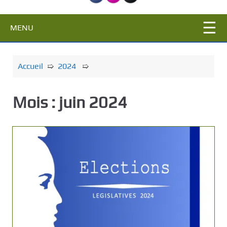
c
i
MENU
p
a
l
Accueil
➯
2024
➯
Mois :
juin 2024