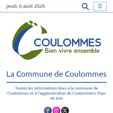
P
jeudi, 6 août 2026
a
s
s
e
r
a
u
c
o
n
t
La Commune de Coulommes
e
n
u
Toutes les informations liées à la commune de
Coulommes et à l'agglomération de Coulommiers Pays
p
de brie
r
i
n