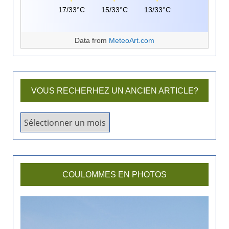
17/33°C
15/33°C
13/33°C
Data from
MeteoArt.com
VOUS RECHERHEZ UN ANCIEN ARTICLE?
V
o
u
s
r
COULOMMES EN PHOTOS
e
c
h
e
r