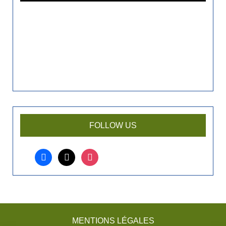
?
FOLLOW US
facebook
x
instagram
MENTIONS LÉGALES