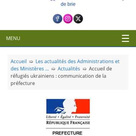
de brie
c
i
p
a
l
MENU
Accueil
➯
Les actualités des Administrations et
des Ministères ...
➯
Actualités
➯
Accueil de
réfugiés ukrainiens : communication de la
préfecture