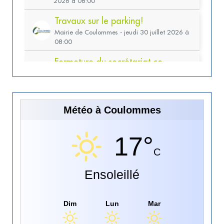
Météo à Coulommes
17°
C
Ensoleillé
Dim
Lun
Mar