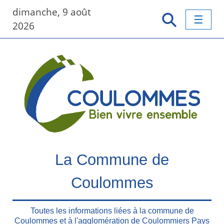
P
dimanche, 9 août
a
2026
s
s
e
r
a
u
c
o
n
t
e
La Commune de
n
u
Coulommes
p
r
i
Toutes les informations liées à la commune de
n
Coulommes et à l'agglomération de Coulommiers Pays