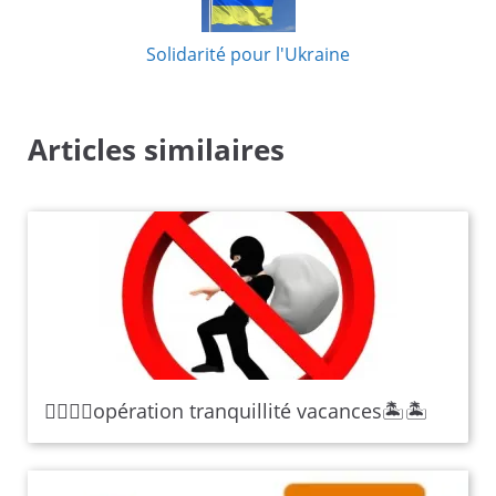
Solidarité pour l'Ukraine
Articles similaires
👮‍♂️👮‍♂opération tranquillité vacances🏝️🏝️