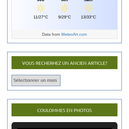
11/27°C
9/29°C
13/33°C
Data from
MeteoArt.com
VOUS RECHERHEZ UN ANCIEN ARTICLE?
V
o
u
s
r
COULOMMES EN PHOTOS
e
c
h