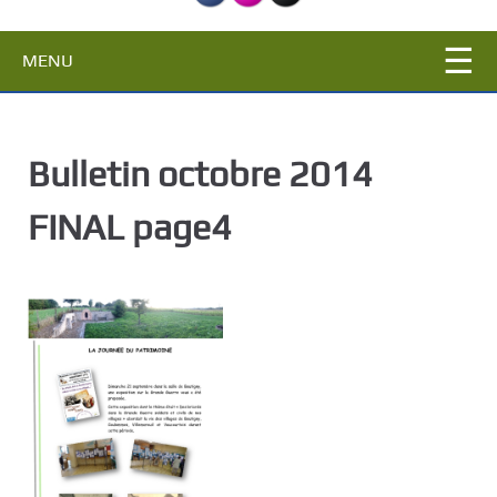
c
i
MENU
p
a
l
Bulletin octobre 2014
FINAL page4