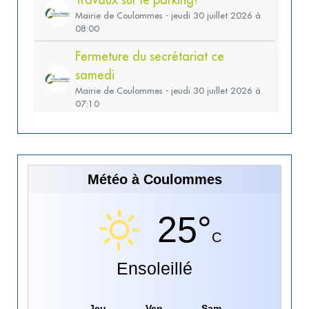
Météo à Coulommes
25°
C
Ensoleillé
Jeu
Ven
Sam