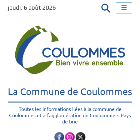
P
jeudi, 6 août 2026
a
s
s
e
r
a
u
c
o
n
t
La Commune de Coulommes
e
n
u
Toutes les informations liées à la commune de
Coulommes et à l'agglomération de Coulommiers Pays
p
de brie
r
i
n