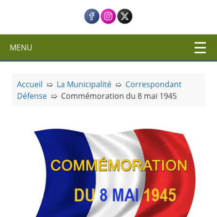
c
i
p
a
MENU
l
Accueil
➯
La Municipalité
➯
Correspondant
Défense
➯
Commémoration du 8 mai 1945