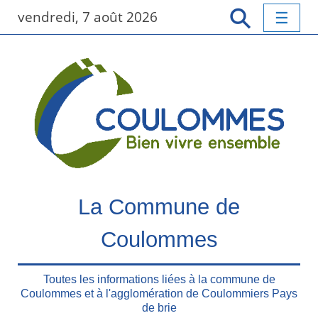
P
vendredi, 7 août 2026
a
s
s
e
r
a
u
c
o
n
t
La Commune de
e
n
Coulommes
u
p
r
Toutes les informations liées à la commune de
Coulommes et à l'agglomération de Coulommiers Pays
i
de brie
n