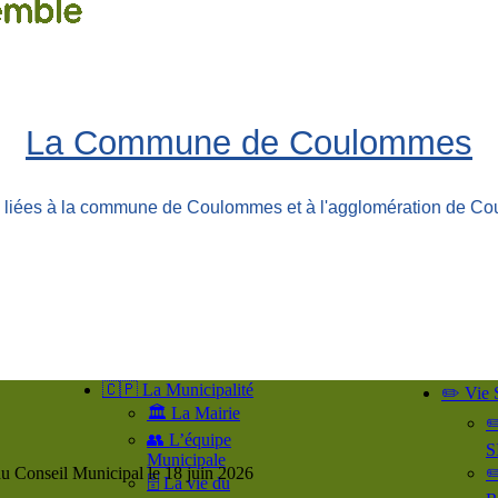
La Commune de Coulommes
ns liées à la commune de Coulommes et à l'agglomération de Co
🇨🇵 La Municipalité
✏️ Vie 
🏛️ La Mairie
✏
👥​ L’équipe
S
Municipale
u Conseil Municipal le 18 juin 2026
✏
🗄️ La vie du