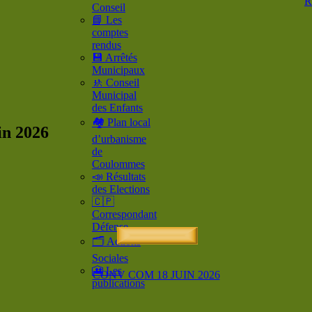
R
Conseil
📘 Les
comptes
rendus
💾 Arrêtés
Municipaux
🚸 Conseil
Municipal
des Enfants
🏘️ Plan local
in 2026
d’urbanisme
de
Coulommes
📣 Résultats
des Elections
🇨🇵
Correspondant
Défense
🗂️ Actions
Sociales
🎦 Les
CONV COM 18 JUIN 2026
publications