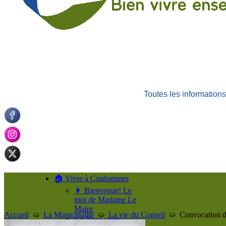
Toutes les informatio
🏠 Vivre à Coulommes
👩 Bienvenue! Le
mot de Madame Le
Maire
Accueil
➯
La Municipalité
➯
La vie du Conseil
➯
Convocation d
👉 Vous venez