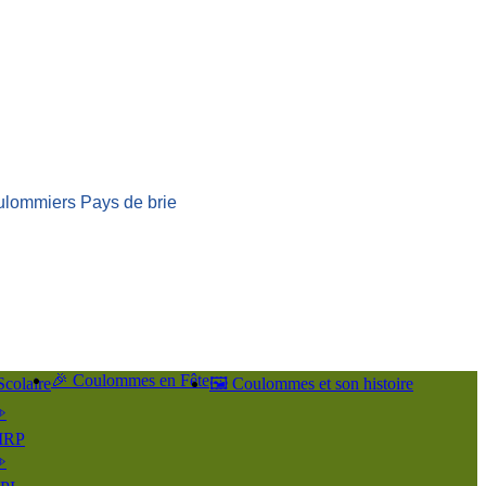
ulommiers Pays de brie
🎉 Coulommes en Fête
Scolaire
🖼️ Coulommes et son histoire
️
IRP
️