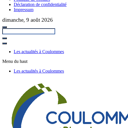
Déclaration de confidentialité
Impressum
Passer
dimanche, 9 août 2026
au
contenu
principal
Fermer
la
Les actualités à Coulommes
recherche
Menu du haut
Les actualités à Coulommes