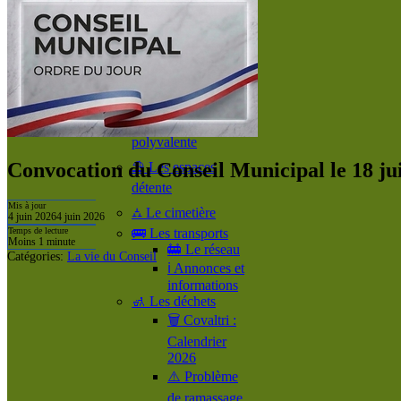
d’arriver à
Coulommes!
🔉 Présentation de
Coulommes
📸 Coulommes vu
du ciel 📷
🤹‍♀️ La salle
polyvalente
Convocation du Conseil Municipal le 18 ju
⛱️ Les espaces
détente
Mis à jour
⛼ Le cimetière
4 juin 2026
4 juin 2026
🚌 Les transports
Temps de lecture
Moins 1 minute
🚋 Le réseau
Catégories:
La vie du Conseil
ℹ️ Annonces et
informations
🚮 Les déchets
🗑️ Covaltri :
Calendrier
2026
⚠️ Problème
de ramassage