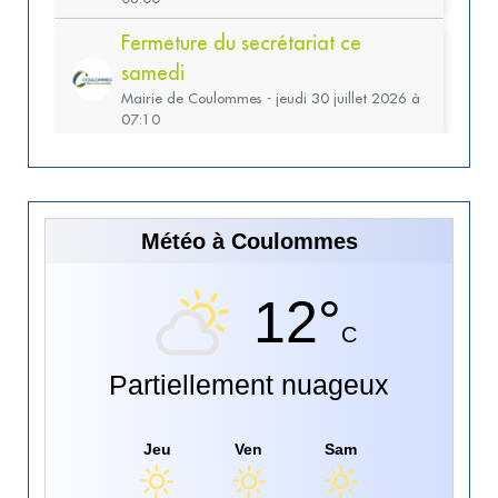
Météo à Coulommes
12°
C
Partiellement nuageux
Jeu
Ven
Sam