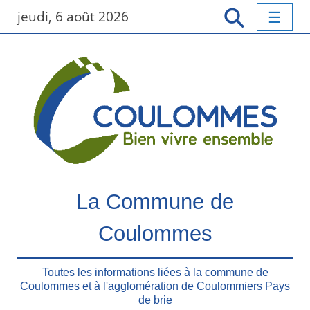
P
jeudi, 6 août 2026
a
s
s
e
r
a
u
c
o
n
t
La Commune de
e
n
Coulommes
u
p
r
Toutes les informations liées à la commune de
Coulommes et à l'agglomération de Coulommiers Pays
i
de brie
n