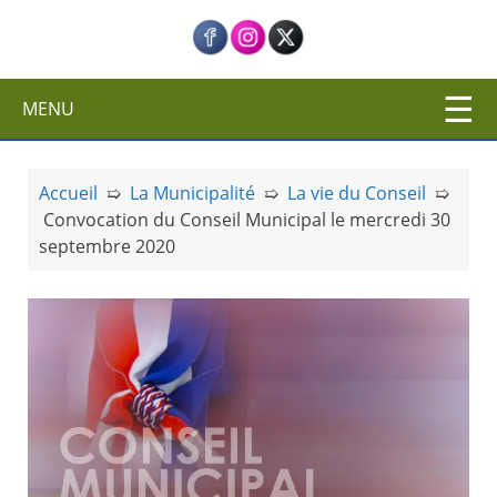
c
i
p
a
MENU
l
Accueil
➯
La Municipalité
➯
La vie du Conseil
➯
Convocation du Conseil Municipal le mercredi 30
septembre 2020