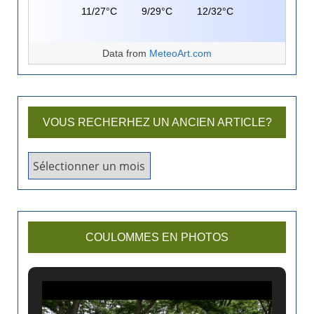
11/27°C
9/29°C
12/32°C
Data from
MeteoArt.com
VOUS RECHERHEZ UN ANCIEN ARTICLE?
V
o
u
s
r
COULOMMES EN PHOTOS
e
c
h
e
r