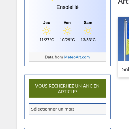
Art
Ensoleillé
Jeu
Ven
Sam
11/27°C
10/29°C
13/33°C
Data from
MeteoArt.com
Sol
VOUS RECHERHEZ UN ANCIEN
ARTICLE?
V
Sélectionner un mois
o
u
s