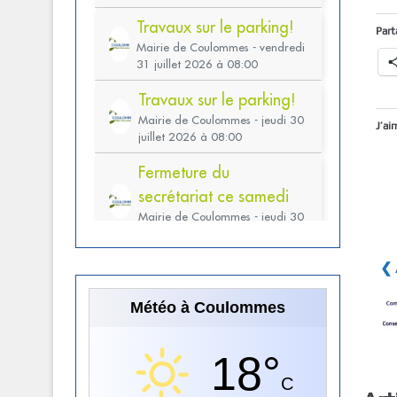
Part
J’ai
❮ 
Météo à Coulommes
18°
C