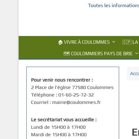
Toutes les information
c
i
p
a
l
🏠 VIVRE À COULOMMES
🇨🇵 LA
🗺️ COULOMMIERS PAYS DE BRIE
Accu
Pour venir nous rencontrer :
2 Place de l'église 77580 Coulommes
Téléphone : 01-60-25-72-32
Courriel : mairie@coulommes.fr
Le secrétariat vous accueille :
Lundi de 15H00 à 17H00
E
Mardi de 15H00 à 17H00