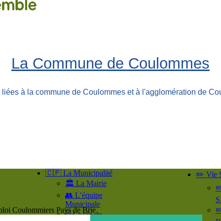
La Commune de Coulommes
ns liées à la commune de Coulommes et à l'agglomération de Co
🇨🇵 La Municipalité
✏️ Vie 
🏛️ La Mairie
✏
👥​ L’équipe
S
Municipale
loi Coulommiers Pays de Brie
✏
🗄️ La vie du