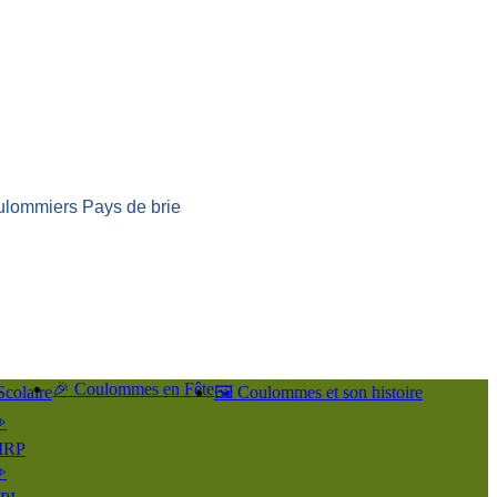
ulommiers Pays de brie
🎉 Coulommes en Fête
Scolaire
🖼️ Coulommes et son histoire
️
IRP
️