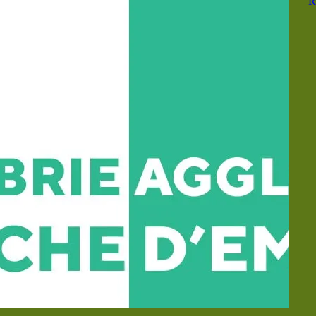
R
Conseil
📘 Les
comptes
rendus
💾 Arrêtés
Municipaux
🚸 Conseil
Municipal
des Enfants
🏘️ Plan local
d’urbanisme
de
Coulommes
📣 Résultats
des Elections
🇨🇵
Correspondant
Défense
🗂️ Actions
Sociales
🎦 Les
publications