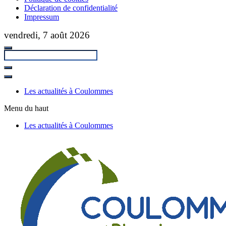
Déclaration de confidentialité
Impressum
Passer
vendredi, 7 août 2026
au
contenu
principal
Fermer
la
Les actualités à Coulommes
recherche
Menu du haut
Les actualités à Coulommes