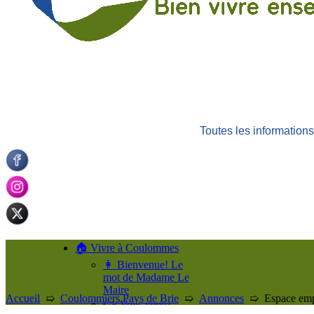
Toutes les informatio
🏠 Vivre à Coulommes
👩 Bienvenue! Le
mot de Madame Le
Maire
Accueil
➯
Coulommiers Pays de Brie
➯
Annonces
➯
Espace emp
👉 Vous venez