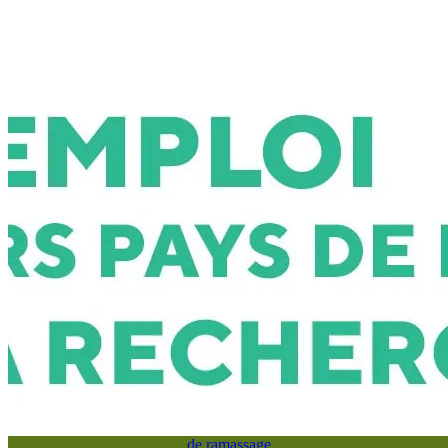
d’arriver à
Coulommes!
🔉 Présentation de
Coulommes
📸 Coulommes vu
du ciel 📷
🤹‍♀️ La salle
polyvalente
⛱️ Les espaces
détente
⛼ Le cimetière
🚌 Les transports
🚋 Le réseau
ℹ️ Annonces et
informations
🚮 Les déchets
🗑️ Covaltri :
Calendrier
2026
⚠️ Problème
de ramassage