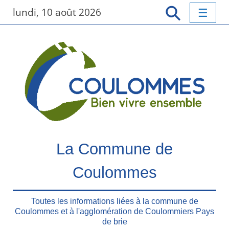
P
lundi, 10 août 2026
a
s
s
e
r
a
u
c
o
n
t
La Commune de
e
n
Coulommes
u
p
r
Toutes les informations liées à la commune de
Coulommes et à l'agglomération de Coulommiers Pays
i
de brie
n