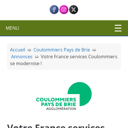
c
i
p
a
MENU
l
Accueil
➯
Coulommiers Pays de Brie
➯
Annonces
➯
Votre France services Coulommiers
se modernise !
Votre France services