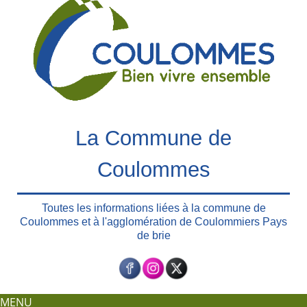
e
r
a
u
c
o
n
t
La Commune de
e
n
Coulommes
u
p
r
Toutes les informations liées à la commune de
Coulommes et à l'agglomération de Coulommiers Pays
i
de brie
n
c
i
p
MENU