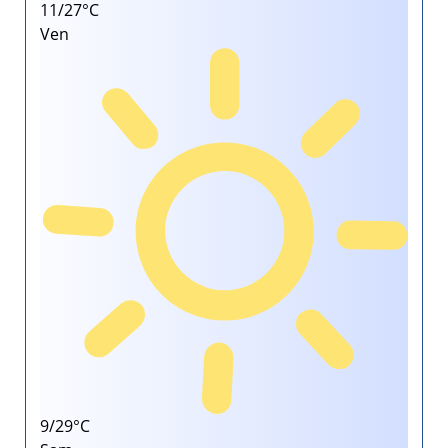
11/27°C
Ven
9/29°C