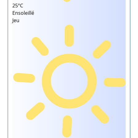
25°
C
Ensoleillé
Jeu