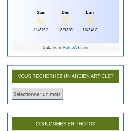
Sam
Dim
Lun
11/32°C
18/33°C
16/34°C
Data from
MeteoArt.com
VOUS RECHERHEZ UN ANCIEN ARTICLE?
V
o
u
s
r
COULOMMES EN PHOTOS
e