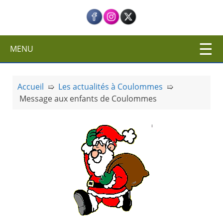
c
i
p
a
MENU
l
Accueil
➯
Les actualités à Coulommes
➯
Message aux enfants de Coulommes