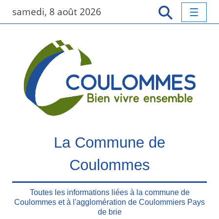
P
samedi, 8 août 2026
a
s
s
e
r
a
u
c
o
n
t
La Commune de
e
n
Coulommes
u
p
r
Toutes les informations liées à la commune de
Coulommes et à l'agglomération de Coulommiers Pays
i
de brie
n