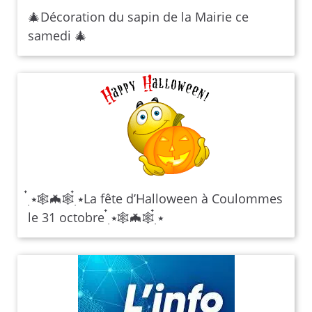
🎄Décoration du sapin de la Mairie ce
samedi 🎄
๋࣭ ⭑🕸🦇🕸๋࣭ ⭑La fête d’Halloween à Coulommes
le 31 octobre ๋࣭ ⭑🕸🦇🕸๋࣭ ⭑