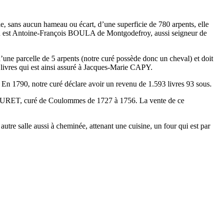
e, sans aucun hameau ou écart, d’une superficie de 780 arpents, elle
 en est Antoine-François BOULA de Montgodefroy, aussi seigneur de
 d’une parcelle de 5 arpents (notre curé possède donc un cheval) et doit
8 livres qui est ainsi assuré à Jacques-Marie CAPY.
ux. En 1790, notre curé déclare avoir un revenu de 1.593 livres 93 sous.
xis THURET, curé de Coulommes de 1727 à 1756. La vente de ce
utre salle aussi à cheminée, attenant une cuisine, un four qui est par