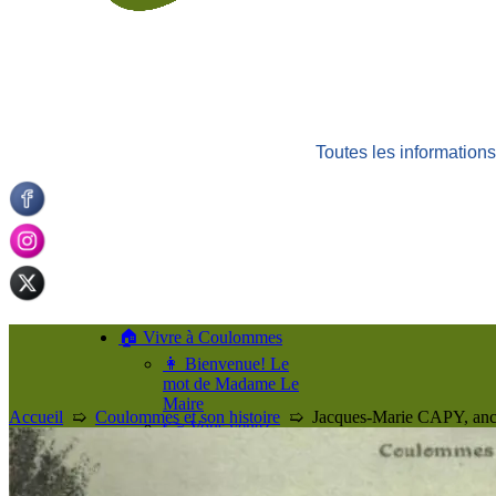
Toutes les informatio
🏠 Vivre à Coulommes
👩 Bienvenue! Le
mot de Madame Le
Maire
Accueil
➯
Coulommes et son histoire
➯
Jacques-Marie CAPY, anc
👉 Vous venez
d’arriver à
Coulommes!