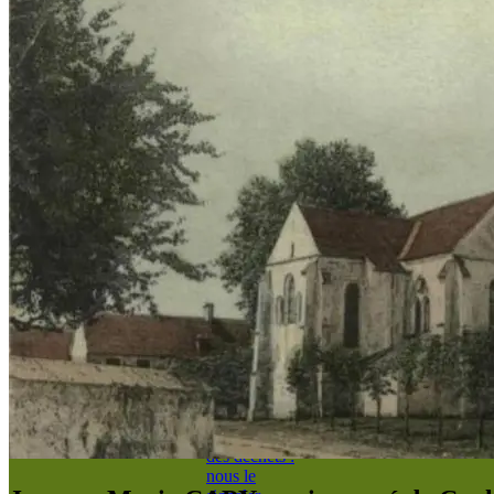
🔉 Présentation de
Coulommes
📸 Coulommes vu
du ciel 📷
🤹‍♀️ La salle
polyvalente
⛱️ Les espaces
détente
⛼ Le cimetière
🚌 Les transports
🚋 Le réseau
ℹ️ Annonces et
informations
🚮 Les déchets
🗑️ Covaltri :
Calendrier
2026
⚠️ Problème
de ramassage
des déchets :
nous le