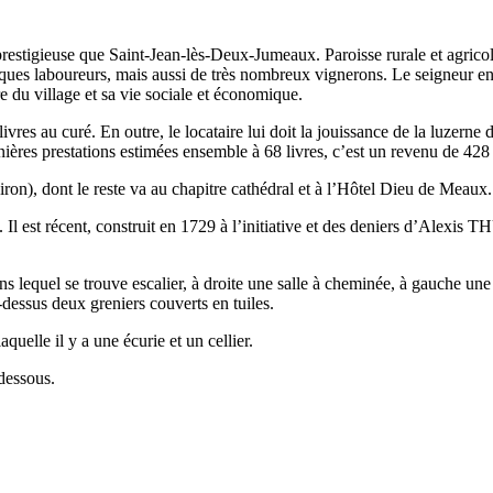
prestigieuse que Saint-Jean-lès-Deux-Jumeaux. Paroisse rurale et agricol
elques laboureurs, mais aussi de très nombreux vignerons. Le seigneur
e du village et sa vie sociale et économique.
vres au curé. En outre, le locataire lui doit la jouissance de la luzerne
rnières prestations estimées ensemble à 68 livres, c’est un revenu de 42
environ), dont le reste va au chapitre cathédral et à l’Hôtel Dieu de Mea
. Il est récent, construit en 1729 à l’initiative et des deniers d’Ale
lequel se trouve escalier, à droite une salle à cheminée, à gauche une a
-dessus deux greniers couverts en tuiles.
quelle il y a une écurie et un cellier.
 dessous.