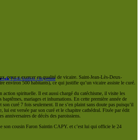
ux, pour y exercer en qualité de vicaire. Saint-Jean-Lès-Deux-
er
🚓 Participation citoyenne
nviron 500 habitants), ce qui justifie qu’un vicaire assiste le curé.
tion spirituelle. Il est aussi chargé du catéchisme, il visite les
des baptêmes, mariages et inhumations. En cette première année de
et son curé 7 fois seulement. Il ne s’en plaint sans doute pas puisqu’il
 lui est versée par son curé et le chapitre cathédral. Fixée par édit
des anniversaires de décès des paroissiens.
e son cousin Faron Saintin CAPY. et c’est lui qui officie le 24