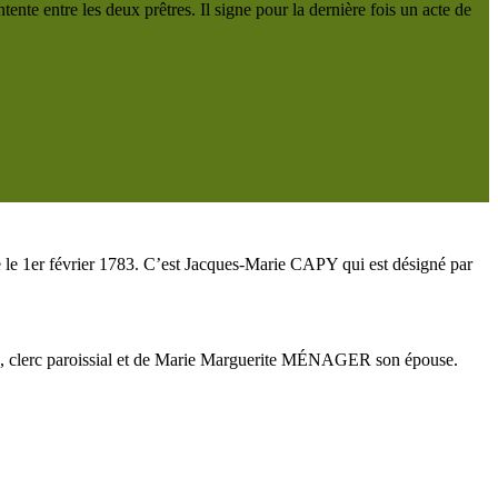
 entre les deux prêtres. Il signe pour la dernière fois un acte de
e 1er février 1783. C’est Jacques-Marie CAPY qui est désigné par
IRE, clerc paroissial et de Marie Marguerite MÉNAGER son épouse.