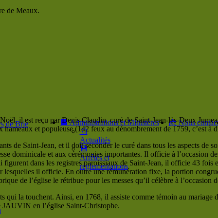
ire de Meaux.
 Noël, il est reçu par Denis Claudin, curé de Saint-Jean-lès-Deux Jumea
🏢 Administrations et Ministères
📩 Nous contact
s de Brie
hameaux et populeuse (142 feux au dénombrement de 1759, c’est à dire e
📰
Actualités
e Saint-Jean, et il doit seconder le curé dans tous les aspects de son ac
💾
messe dominicale et aux cérémonies importantes. Il officie à l’occasion 
Arrêtés et
i figurent dans les registres paroissiaux de Saint-Jean, il officie 43 fois 
réglementations
lesquelles il officie. En outre une rémunération fixe, la portion congrue,
abrique de l’église le rétribue pour les messes qu’il célèbre à l’occasion 
nts qui la touchent. Ainsi, en 1768, il assiste comme témoin au mariage d
 JAUVIN en l’église Saint-Christophe.
n