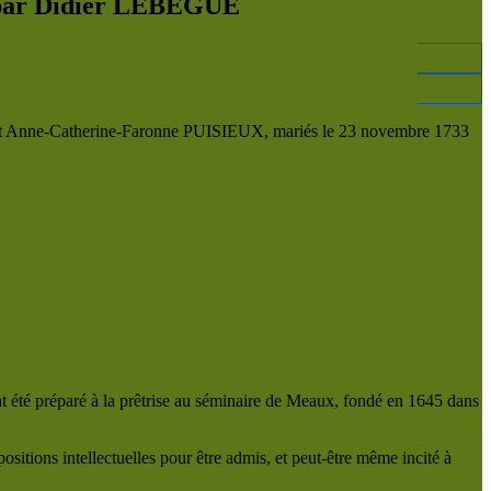
n par Didier LEBEGUE
r, et Anne-Catherine-Faronne PUISIEUX, mariés le 23 novembre 1733
t été préparé à la prêtrise au séminaire de Meaux, fondé en 1645 dans
tions intellectuelles pour être admis, et peut-être même incité à