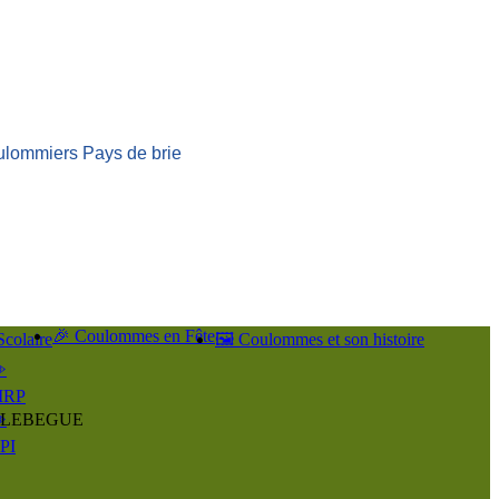
ulommiers Pays de brie
🎉 Coulommes en Fête
Scolaire
🖼️ Coulommes et son histoire
️
IRP
ier LEBEGUE
️
PI