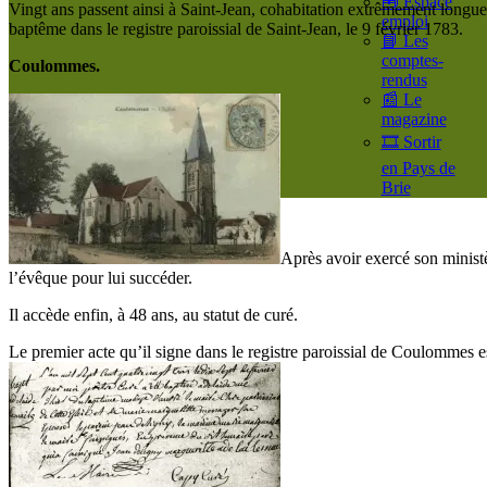
🧰 Espace
Vingt ans passent ainsi à Saint-Jean, cohabitation extrêmement longu
emploi
baptême dans le registre paroissial de Saint-Jean, le 9 février 1783.
📘 Les
comptes-
Coulommes.
rendus
📰 Le
magazine
🎞️ Sortir
en Pays de
Brie
Après avoir exercé son minis
l’évêque pour lui succéder.
Il accède enfin, à 48 ans, au statut de curé.
Le premier acte qu’il signe dans le registre paroissial de Coulomme