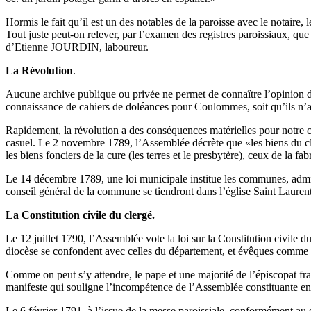
Hormis le fait qu’il est un des notables de la paroisse avec le notaire, l
Tout juste peut-on relever, par l’examen des registres paroissiaux, q
d’Etienne JOURDIN, laboureur.
La Révolution
.
Aucune archive publique ou privée ne permet de connaître l’opinion
connaissance de cahiers de doléances pour Coulommes, soit qu’ils n’aien
Rapidement, la révolution a des conséquences matérielles pour notre cu
casuel. Le 2 novembre 1789, l’Assemblée décrète que «les biens du cl
les biens fonciers de la cure (les terres et le presbytère), ceux de la fab
Le 14 décembre 1789, une loi municipale institue les communes, admini
conseil général de la commune se tiendront dans l’église Saint Laurent
La Constitution civile du clergé.
Le 12 juillet 1790, l’Assemblée vote la loi sur la Constitution civile du
diocèse se confondent avec celles du département, et évêques comme cur
Comme on peut s’y attendre, le pape et une majorité de l’épiscopat fra
manifeste qui souligne l’incompétence de l’Assemblée constituante en m
Le 6 février 1791, à l’issue de la messe paroissiale, conformément a