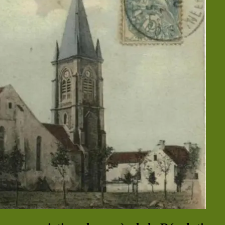
rendus
💾 Arrêtés
Municipaux
🚸 Conseil
Municipal
des Enfants
🏘️ Plan local
d’urbanisme
de
Coulommes
📣 Résultats
des Elections
🇨🇵
Correspondant
Défense
🗂️ Actions
Sociales
🎦 Les
publications