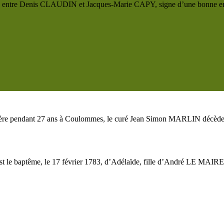
e entre Denis CLAUDIN et Jacques-Marie CAPY, signe d’une bonne entente
tère pendant 27 ans à Coulommes, le curé Jean Simon MARLIN décède l
s est le baptême, le 17 février 1783, d’Adélaïde, fille d’André LE MA