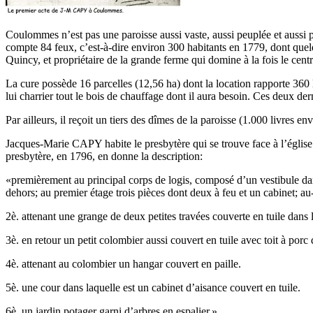
Coulommes n’est pas une paroisse aussi vaste, aussi peuplée et aussi 
compte 84 feux, c’est-à-dire environ 300 habitants en 1779, dont qu
Quincy, et propriétaire de la grande ferme qui domine à la fois le centr
La cure possède 16 parcelles (12,56 ha) dont la location rapporte 360 li
lui charrier tout le bois de chauffage dont il aura besoin. Ces deux de
Par ailleurs, il reçoit un tiers des dîmes de la paroisse (1.000 livres 
Jacques-Marie CAPY habite le presbytère qui se trouve face à l’église
presbytère, en 1796, en donne la description:
«premièrement au principal corps de logis, composé d’un vestibule dans 
dehors; au premier étage trois pièces dont deux à feu et un cabinet; au
2è. attenant une grange de deux petites travées couverte en tuile dans la
3è. en retour un petit colombier aussi couvert en tuile avec toit à porc
4è. attenant au colombier un hangar couvert en paille.
5è. une cour dans laquelle est un cabinet d’aisance couvert en tuile.
6è. un jardin potager garni d’arbres en espalier.»