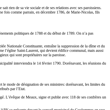
 sait rien de sa vie sociale et de ses relations avec ses paroissiens.
’une fois comme parrain, en décembre 1786, de Marie-Nicolas, fils
nements politiques de 1788 et du début de 1789. On n’a pas
blée Nationale Constituante, entraîne la suppression de la dîme et du
e l’église Saint-Laurent, qui devient édifice communal, mais aussi
igieux qui sont propriétaires sur la paroisse.
ipalité interviendra le 14 février 1790. Dorénavant, les réunions du
e et le mode de désignation de ses ministres: dorénavant, les limites du
ibués par l’Etat.
ergé. L’évêque de Meaux, signe et publie avec 118 de ses confrères un
ie CAPY se présente devant le conseil municipal de Coulommes en vue