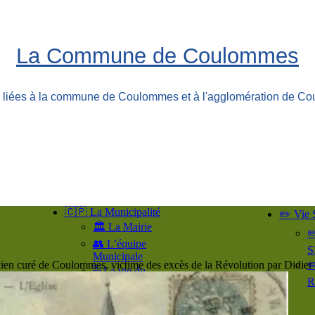
La Commune de Coulommes
ns liées à la commune de Coulommes et à l'agglomération de Co
🇨🇵 La Municipalité
✏️ Vie 
🏛️ La Mairie
✏
👥​ L’équipe
S
Municipale
ien curé de Coulommes, victime des excès de la Révolution par Did
✏
🗄️ La vie du
R
Conseil
📘 Les
comptes