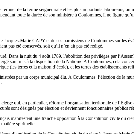
e fermier de la ferme seigneuriale et les plus importants laboureurs, on ne
ue pendant toute la durée de son ministère à Coulommes, il ne figure qu
 de Jacques-Marie CAPY et de ses paroissiens de Coulommes sur les évé
t pas été conservés, soit qu’il n’en ait pas été rédigé.
ré. Dans la nuit du 4 août 1789, l’abolition des privilèges par l’Assem
ergé sont mis à la disposition de la Nation». A Coulommes, cela concern
rique (les terres et la maison d’école), et les terres des établissements rel
strées par un corps municipal élu. A Coulommes, l’élection de la munic
.
 clergé qui, en particulier, réforme l’organisation territoriale de l’Eglis
és sont désignés par élection et deviennent fonctionnaires publics rétr
nçais manifestent une franche opposition à la Constitution civile du cl
atière spirituelle.
u décret d’application de la Constitution civile du clergé, Jacques-Mar