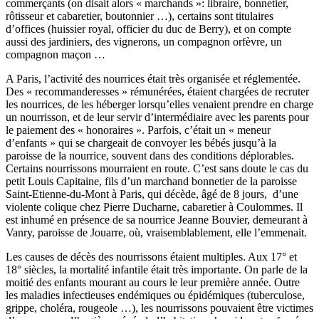
commerçants (on disait alors « marchands »: libraire, bonnetier,
rôtisseur et cabaretier, boutonnier …), certains sont titulaires
d’offices (huissier royal, officier du duc de Berry), et on compte
aussi des jardiniers, des vignerons, un compagnon orfèvre, un
compagnon maçon …
A Paris, l’activité des nourrices était très organisée et réglementée.
Des « recommanderesses » rémunérées, étaient chargées de recruter
les nourrices, de les héberger lorsqu’elles venaient prendre en charge
un nourrisson, et de leur servir d’intermédiaire avec les parents pour
le paiement des « honoraires ». Parfois, c’était un « meneur
d’enfants » qui se chargeait de convoyer les bébés jusqu’à la
paroisse de la nourrice, souvent dans des conditions déplorables.
Certains nourrissons mourraient en route. C’est sans doute le cas du
petit Louis Capitaine, fils d’un marchand bonnetier de la paroisse
Saint-Etienne-du-Mont à Paris, qui décède, âgé de 8 jours, d’une
violente colique chez Pierre Ducharne, cabaretier à Coulommes. Il
est inhumé en présence de sa nourrice Jeanne Bouvier, demeurant à
Vanry, paroisse de Jouarre, où, vraisemblablement, elle l’emmenait.
Les causes de décès des nourrissons étaient multiples. Aux 17° et
18° siècles, la mortalité infantile était très importante. On parle de la
moitié des enfants mourant au cours le leur première année. Outre
les maladies infectieuses endémiques ou épidémiques (tuberculose,
grippe, choléra, rougeole …), les nourrissons pouvaient être victimes