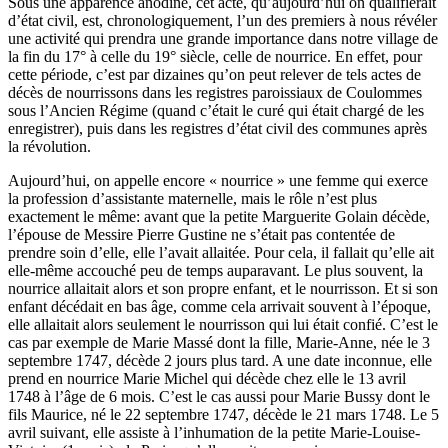
Sous une apparence anodine, cet acte, qu’aujourd’hui on qualifierait
d’état civil, est, chronologiquement, l’un des premiers à nous révéler
une activité qui prendra une grande importance dans notre village de
la fin du 17° à celle du 19° siècle, celle de nourrice. En effet, pour
cette période, c’est par dizaines qu’on peut relever de tels actes de
décès de nourrissons dans les registres paroissiaux de Coulommes
sous l’Ancien Régime (quand c’était le curé qui était chargé de les
enregistrer), puis dans les registres d’état civil des communes après
la révolution.
Aujourd’hui, on appelle encore « nourrice » une femme qui exerce
la profession d’assistante maternelle, mais le rôle n’est plus
exactement le même: avant que la petite Marguerite Golain décède,
l’épouse de Messire Pierre Gustine ne s’était pas contentée de
prendre soin d’elle, elle l’avait allaitée. Pour cela, il fallait qu’elle ait
elle-même accouché peu de temps auparavant. Le plus souvent, la
nourrice allaitait alors et son propre enfant, et le nourrisson. Et si son
enfant décédait en bas âge, comme cela arrivait souvent à l’époque,
elle allaitait alors seulement le nourrisson qui lui était confié. C’est le
cas par exemple de Marie Massé dont la fille, Marie-Anne, née le 3
septembre 1747, décède 2 jours plus tard. A une date inconnue, elle
prend en nourrice Marie Michel qui décède chez elle le 13 avril
1748 à l’âge de 6 mois. C’est le cas aussi pour Marie Bussy dont le
fils Maurice, né le 22 septembre 1747, décède le 21 mars 1748. Le 5
avril suivant, elle assiste à l’inhumation de la petite Marie-Louise-