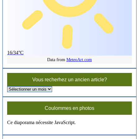
16/34°C
Data from
MeteoArt.com
Vous recherhez un ancien article?
Vous
recherhez
un
ancien
Coulommes en photos
article?
Ce diaporama nécessite JavaScript.