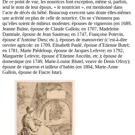
De ce point de vue, les nourrices font exception, même si, parfois,
seul le nom de leur époux, « le nourricier », est mentionné dans
l’acte de décès du bébé. Beaucoup exercent sans doute elles-mêmes
une activité en plus de celle de nourrice. On ne s’étonnera pas
qu’elles soient de milieux modestes: épouses de vignerons (en 1689,
Jeanne Bulne, épouse de Claude Gallois; en 1707, Madeleine
Damriale, épouse de Jean Sautreau; en 1747, Françoise Potevin,
épouse d’Antoine Dieu; etc.), épouses de manouvrier (c’est-à-dire
ouvrier agricole: en 1709, Elisabeth Paulé, épouse d’Etienne Butel;
en 1781, Marie Piédeloup, épouse de Jacques Lefevre; en 1792,
Marguerite Lefevre, épouse d’Etienne Ancelin, etc.); épouse de
domestique (en 1749, Marie-Louise Blutel, veuve de Denis Ofroy);
épouse de vigneron et tailleur d’habits (en 1804, Marie-Anne
Gallois, épouse de Fiacre Istar).