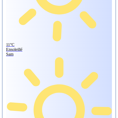
11°
C
Ensoleillé
Sam