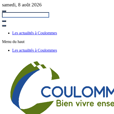
Passer
samedi, 8 août 2026
au
contenu
principal
Fermer
la
Les actualités à Coulommes
recherche
Menu du haut
Les actualités à Coulommes