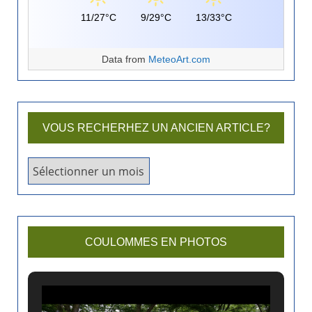
11/27°C
9/29°C
13/33°C
Data from
MeteoArt.com
VOUS RECHERHEZ UN ANCIEN ARTICLE?
V
o
u
s
r
COULOMMES EN PHOTOS
e
c
h
e