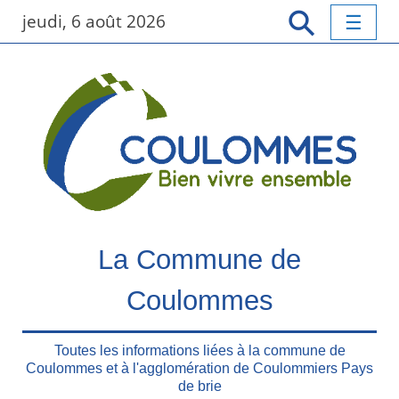
P
jeudi, 6 août 2026
a
s
s
e
r
a
u
c
o
n
t
La Commune de
e
n
Coulommes
u
p
r
Toutes les informations liées à la commune de
Coulommes et à l'agglomération de Coulommiers Pays
i
de brie
n