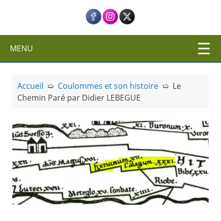
c
i
p
a
MENU
l
Accueil
➯
Coulommes et son histoire
➯
Le
Chemin Paré par Didier LEBEGUE