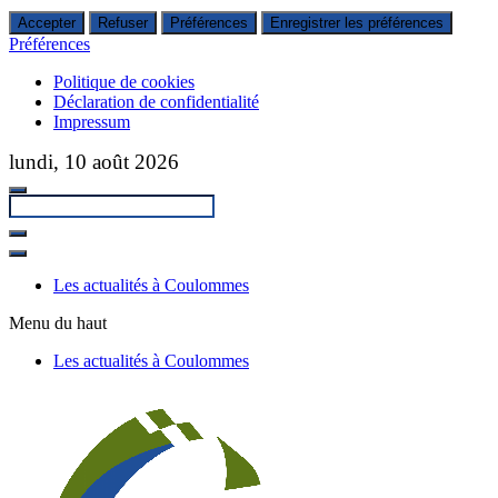
Accepter
Refuser
Préférences
Enregistrer les préférences
Préférences
Politique de cookies
Déclaration de confidentialité
Impressum
Passer
lundi, 10 août 2026
au
contenu
principal
Fermer
la
Les actualités à Coulommes
recherche
Menu du haut
Les actualités à Coulommes