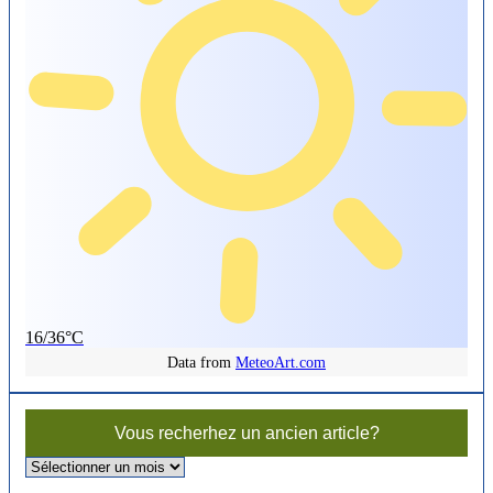
16/36°C
Data from
MeteoArt.com
Vous recherhez un ancien article?
Vous
recherhez