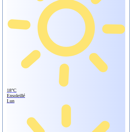
18°
C
Ensoleillé
Lun