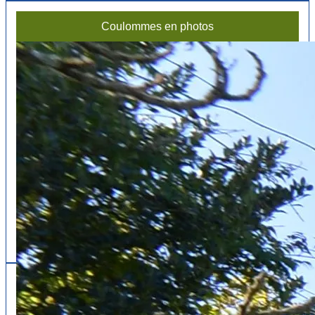
un
ancien
Coulommes en photos
article?
Follow us