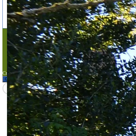
facebook
x
instagram
Mentions légales
Mentions légales
Titre du texte
Texte d'essai
Created with the
WP Theme Airin Blog
Gérer le consentement