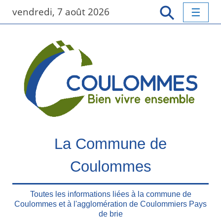
P
vendredi, 7 août 2026
a
s
s
e
r
a
u
c
o
n
t
La Commune de
e
n
Coulommes
u
p
r
Toutes les informations liées à la commune de
Coulommes et à l'agglomération de Coulommiers Pays
i
de brie
n