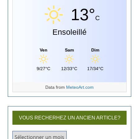
13°
C
Ensoleillé
Ven
Sam
Dim
9/27°C
12/33°C
17/34°C
Data from
MeteoArt.com
VOUS RECHERHEZ UN ANCIEN ARTICLE?
V