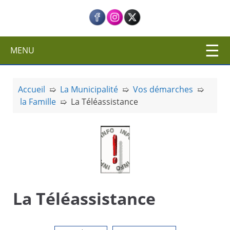
c
i
p
a
MENU
l
Accueil
➯
La Municipalité
➯
Vos démarches
➯
la Famille
➯
La Téléassistance
La Téléassistance