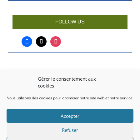
n
a
r
FOLLOW US
t
i
facebook
x
instagram
c
l
e
?
Gérer le consentement aux
MENTIONS LÉGALES
cookies
Mentions légales
Nous utilisons des cookies pour optimiser notre site web et notre service.
TITRE DU TEXTE
Accepter
Texte d'essai
Refuser