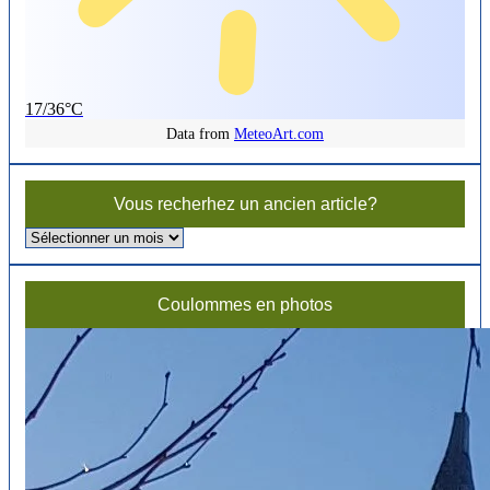
17/36°C
Data from
MeteoArt.com
Vous recherhez un ancien article?
Vous
recherhez
un
ancien
Coulommes en photos
article?