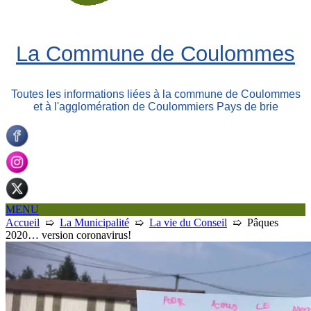
La Commune de Coulommes
Toutes les informations liées à la commune de Coulommes
et à l'agglomération de Coulommiers Pays de brie
MENU
Accueil
➯
La Municipalité
➯
La vie du Conseil
➯
Pâques
2020… version coronavirus!