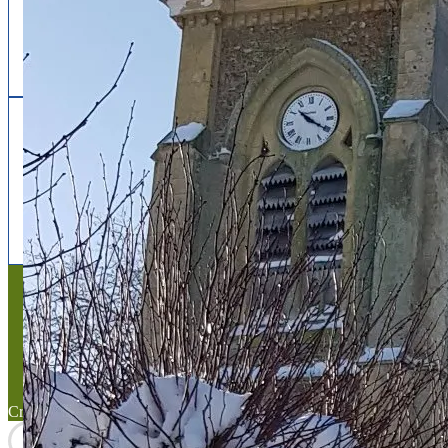
Follow us
facebook
x
instagram
Mentions légales
Mentions légales
Titre du texte
Texte d'essai
Created with the
WP Theme Airin Blog