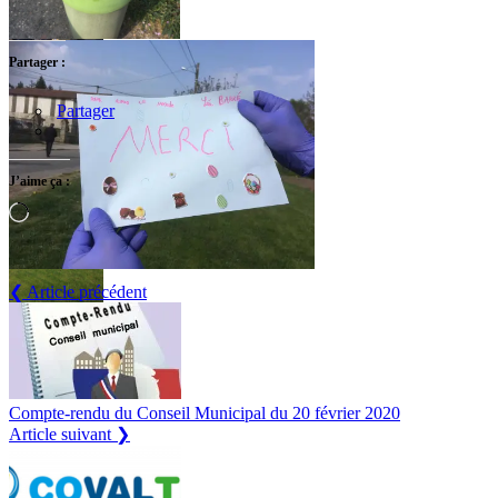
Partager :
Partager
J’aime ça :
Chargement…
❮ Article précédent
Compte-rendu du Conseil Municipal du 20 février 2020
Article suivant ❯