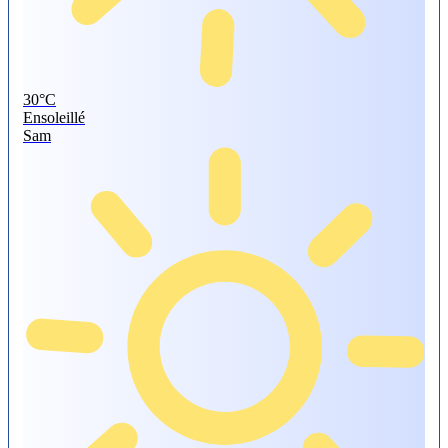
30°
C
Ensoleillé
Sam