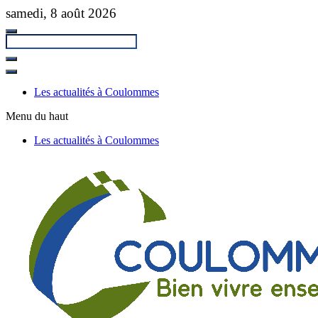
Passer
samedi, 8 août 2026
au
contenu
principal
Fermer
la
Les actualités à Coulommes
recherche
Menu du haut
Les actualités à Coulommes