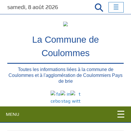
P
samedi, 8 août 2026
a
s
s
e
La Commune de
r
a
Coulommes
u
c
o
Toutes les informations liées à la commune de
n
Coulommes et à l'agglomération de Coulommiers Pays
t
de brie
e
n
u
p
MENU
r
i
n