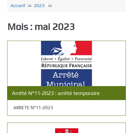
c
Accueil
➯
2023
➯
i
p
Mois :
mai 2023
a
l
Arrêté N°11-2023 : arrêté temporaire
ARRETE N°11-2023