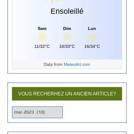
Ensoleillé
Sam
Dim
Lun
11/32°C
18/33°C
16/34°C
Data from
MeteoArt.com
VOUS RECHERHEZ UN ANCIEN ARTICLE?
V
o
u
s